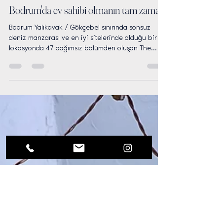
timucin dandin
12 May 2023
1 dakikada okunur
Bodrum'da ev sahibi olmanın tam zamanı
Bodrum Yalıkavak / Gökçebel sınırında sonsuz
deniz manzarası ve en iyi sitelerinde olduğu bir
lokasyonda 47 bağımsız bölümden oluşan The...