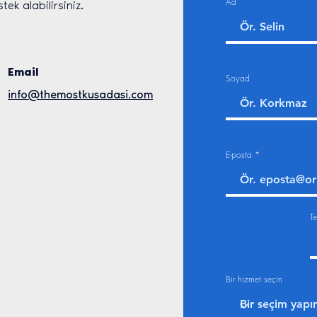
Ad
ek alabilirsiniz.
Email
Soyad
info@themostkusadasi.com
E-posta
Te
Bir hizmet seçin